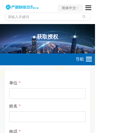
끀
简体中文
ꀅ
ꄙ
获取授权
끀
导航
单位
*
姓名
*
电话
*